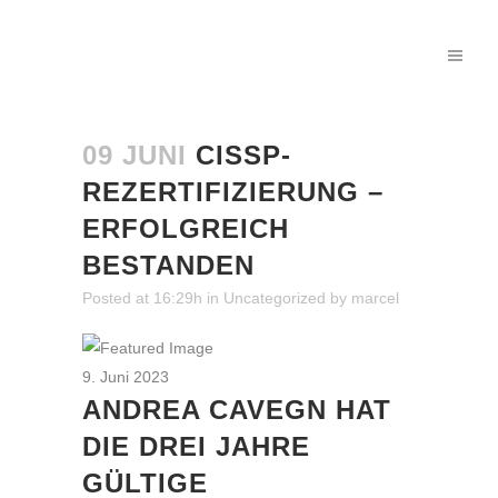
09 JUNI
CISSP-
REZERTIFIZIERUNG –
ERFOLGREICH
BESTANDEN
Posted at 16:29h
in
Uncategorized
by
marcel
9. Juni 2023
ANDREA CAVEGN HAT
DIE DREI JAHRE
GÜLTIGE