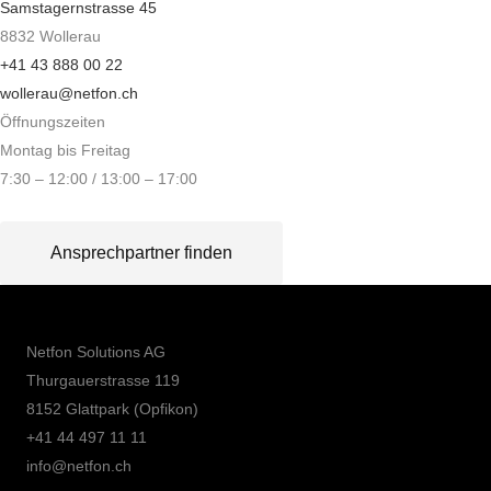
Samstagernstrasse 45
8832 Wollerau
+41 43 888 00 22
wollerau@netfon.ch
Öffnungszeiten
Montag bis Freitag
7:30 – 12:00 / 13:00 – 17:00
Ansprechpartner finden
Netfon Solutions AG
Thurgauerstrasse 119
8152 Glattpark (Opfikon)
+41 44 497 11 11
info@netfon.ch