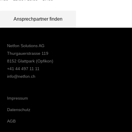
Ansprechpartner finden
Netfon Solutions AG
Thurgauerstrasse 119
8152 Glattpark (Opfikon)
+41 44 497 11 11
info@netfon.ch
Impressum
Datenschutz
AGB