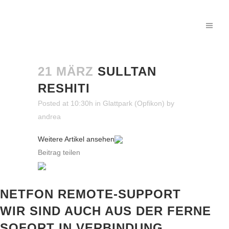
21 MÄRZ
SULLTAN
RESHITI
Posted at 10:30h
in
Glattpark (Opfikon)
by
andrea
Weitere Artikel ansehen
Beitrag teilen
NETFON REMOTE-SUPPORT
WIR SIND AUCH AUS DER FERNE
SOFORT IN VERBINDUNG.