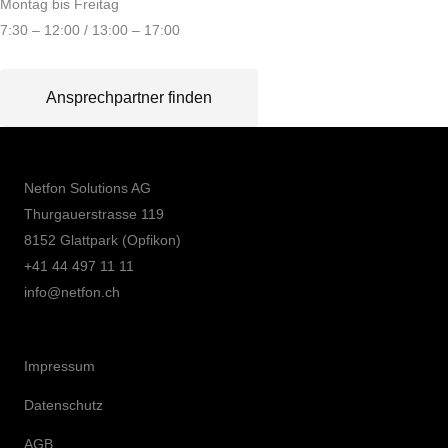
Montag bis Freitag
7:30 – 12:00 / 13:00 – 17:00
Ansprechpartner finden
Netfon Solutions AG
Thurgauerstrasse 119
8152 Glattpark (Opfikon)
+41 44 497 11 11
info@netfon.ch
Impressum
Datenschutz
AGB